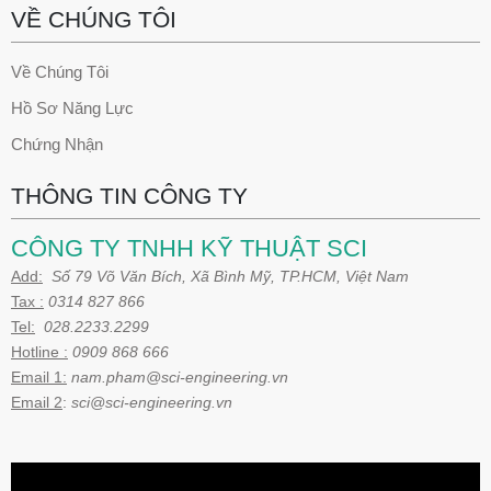
VỀ CHÚNG TÔI
Về Chúng Tôi
Hồ Sơ Năng Lực
Chứng Nhận
THÔNG TIN CÔNG TY
CÔNG TY TNHH KỸ THUẬT SCI
Add:
Số 79 Võ Văn Bích, Xã Bình Mỹ, TP.HCM, Việt Nam
Tax :
0314 827 866
Tel:
028.2233.2299
Hotline :
0909 868 666
Email 1:
nam.pham@sci-engineering.vn
Email 2
:
sci@sci-engineering.vn