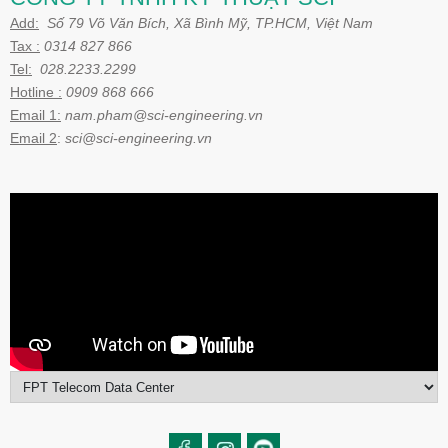
Add:
Số 79 Võ Văn Bích, Xã Bình Mỹ, TP.HCM, Việt Nam
Tax :
0314 827 866
Tel:
028.2233.2299
Hotline :
0909 868 666
Email 1:
nam.pham@sci-engineering.vn
Email 2
:
sci@sci-engineering.vn